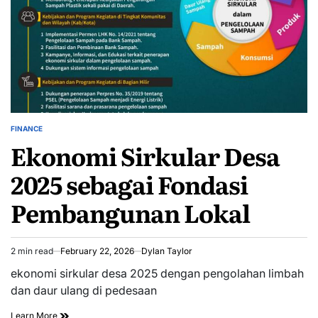
FINANCE
POSTED
Ekonomi Sirkular Desa
IN
2025 sebagai Fondasi
Pembangunan Lokal
2 min read
February 22, 2026
Dylan Taylor
Estimated
read
ekonomi sirkular desa 2025 dengan pengolahan limbah
time
dan daur ulang di pedesaan
Learn More