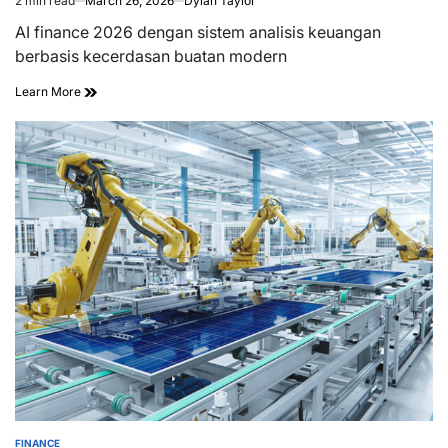
2 min read
March 26, 2026
Dylan Taylor
Estimated
read
AI finance 2026 dengan sistem analisis keuangan
time
berbasis kecerdasan buatan modern
Learn More
FINANCE