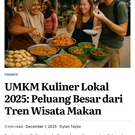
FINANCE
POSTED
UMKM Kuliner Lokal
IN
2025: Peluang Besar dari
Tren Wisata Makan
3 min read
December 1, 2025
Dylan Taylor
Estimated
read