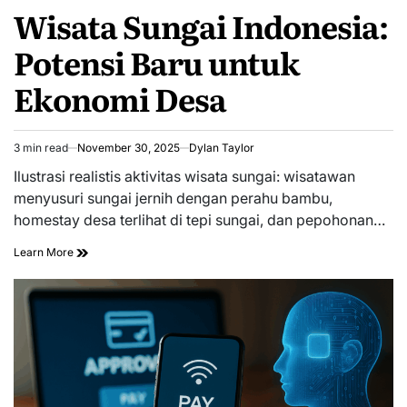
Wisata Sungai Indonesia:
IN
Potensi Baru untuk
Ekonomi Desa
3 min read
November 30, 2025
Dylan Taylor
Estimated
read
Ilustrasi realistis aktivitas wisata sungai: wisatawan
time
menyusuri sungai jernih dengan perahu bambu,
homestay desa terlihat di tepi sungai, dan pepohonan…
Learn More