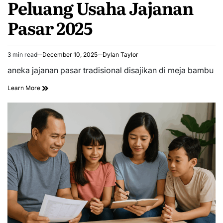
Peluang Usaha Jajanan
Pasar 2025
3 min read
December 10, 2025
Dylan Taylor
Estimated
read
aneka jajanan pasar tradisional disajikan di meja bambu
time
Learn More