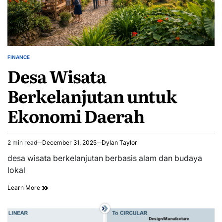
FINANCE
POSTED
Desa Wisata
IN
Berkelanjutan untuk
Ekonomi Daerah
2 min read
December 31, 2025
Dylan Taylor
Estimated
read
desa wisata berkelanjutan berbasis alam dan budaya
time
lokal
Learn More