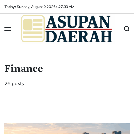
Skip
Today: Sunday, August 9 2026
4
:
27
:
41
AM
to
content
Asupan
Daerah
terViral
Finance
untuk
Daerah
Sekitarnya
26 posts