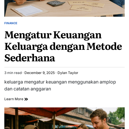
FINANCE
POSTED
Mengatur Keuangan
IN
Keluarga dengan Metode
Sederhana
3 min read
December 9, 2025
Dylan Taylor
Estimated
read
keluarga mengatur keuangan menggunakan amplop
time
dan catatan anggaran
Learn More