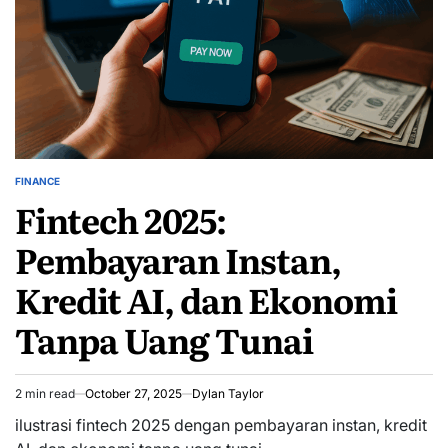
FINANCE
POSTED
Fintech 2025:
IN
Pembayaran Instan,
Kredit AI, dan Ekonomi
Tanpa Uang Tunai
2 min read
October 27, 2025
Dylan Taylor
Estimated
read
ilustrasi fintech 2025 dengan pembayaran instan, kredit
time