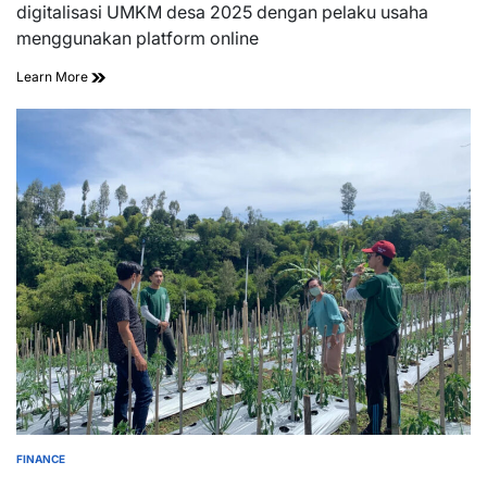
read
digitalisasi UMKM desa 2025 dengan pelaku usaha
time
menggunakan platform online
Learn More
FINANCE
POSTED
IN