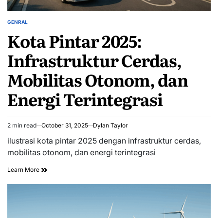
GENRAL
POSTED
Kota Pintar 2025:
IN
Infrastruktur Cerdas,
Mobilitas Otonom, dan
Energi Terintegrasi
2 min read
October 31, 2025
Dylan Taylor
Estimated
read
ilustrasi kota pintar 2025 dengan infrastruktur cerdas,
time
mobilitas otonom, dan energi terintegrasi
Learn More