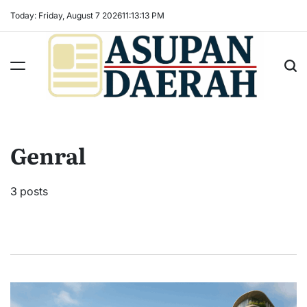
Skip
Today: Friday, August 7 2026
11
:
13
:
13
PM
to
content
Asupan
Daerah
terViral
Genral
untuk
Daerah
Sekitarnya
3 posts