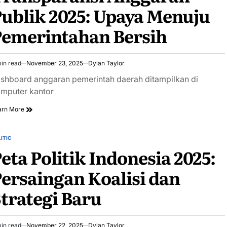
ublik 2025: Upaya Menuju
Pemerintahan Bersih
in read
November 23, 2025
Dylan Taylor
imated
ad
shboard anggaran pemerintah daerah ditampilkan di
e
mputer kantor
arn More
ITIC
STED
eta Politik Indonesia 2025:
ersaingan Koalisi dan
trategi Baru
in read
November 22, 2025
Dylan Taylor