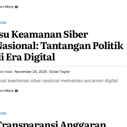
arn More
ITIC
STED
Isu Keamanan Siber
asional: Tantangan Politik
i Era Digital
in read
November 24, 2025
Dylan Taylor
imated
ad
sat keamanan siber nasional memantau ancaman digital
e
arn More
ITIC
STED
Transparansi Anggaran