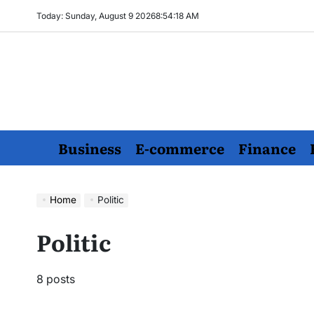
Skip
Today: Sunday, August 9 2026
8
:
54
:
19
AM
to
content
Business
E-commerce
Finance
Home
Politic
Politic
8 posts