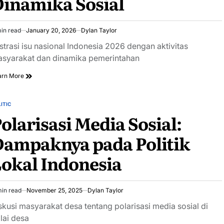
inamika Sosial
in read
January 20, 2026
Dylan Taylor
imated
ad
ustrasi isu nasional Indonesia 2026 dengan aktivitas
e
syarakat dan dinamika pemerintahan
arn More
ITIC
STED
olarisasi Media Sosial:
Dampaknya pada Politik
okal Indonesia
min read
November 25, 2025
Dylan Taylor
imated
ad
skusi masyarakat desa tentang polarisasi media sosial di
e
lai desa