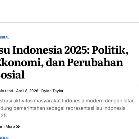
NERAL
STED
su Indonesia 2025: Politik,
Ekonomi, dan Perubahan
osial
in read
April 8, 2026
Dylan Taylor
imated
ad
ustrasi aktivitas masyarakat Indonesia modern dengan latar
e
dung pemerintahan sebagai representasi isu Indonesia
025
arn More
NERAL