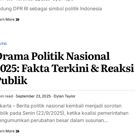
imated
ad
dung DPR RI sebagai simbol politik Indonesia
e
arn More
ITIC
STED
rama Politik Nasional
025: Fakta Terkini & Reaksi
ublik
in read
September 23, 2025
Dylan Taylor
imated
ad
karta – Berita politik nasional kembali menjadi sorotan
e
blik pada Senin (22/9/2025), ketika koalisi pemerintahan
ngumumkan perubahan besar dalam susunan…
arn More