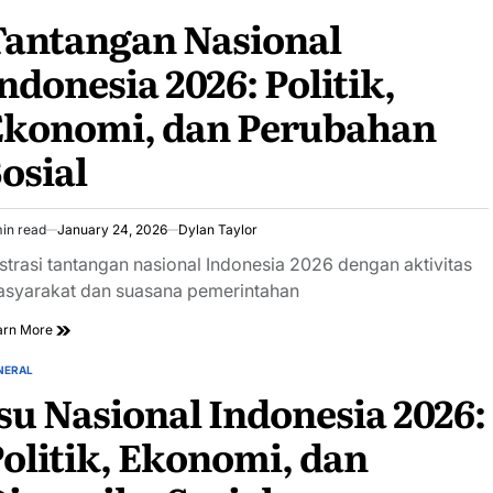
STED
Tantangan Nasional
ndonesia 2026: Politik,
Ekonomi, dan Perubahan
osial
in read
January 24, 2026
Dylan Taylor
imated
ad
ustrasi tantangan nasional Indonesia 2026 dengan aktivitas
e
syarakat dan suasana pemerintahan
arn More
NERAL
STED
su Nasional Indonesia 2026:
olitik, Ekonomi, dan