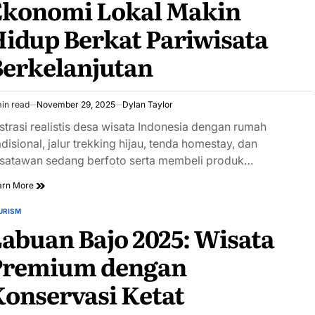
Ekonomi Lokal Makin
idup Berkat Pariwisata
Berkelanjutan
in read
November 29, 2025
Dylan Taylor
imated
ad
ustrasi realistis desa wisata Indonesia dengan rumah
e
adisional, jalur trekking hijau, tenda homestay, dan
satawan sedang berfoto serta membeli produk…
arn More
URISM
STED
abuan Bajo 2025: Wisata
Premium dengan
onservasi Ketat