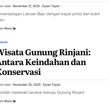
in read
November 21, 2025
Dylan Taylor
imated
ad
mandangan Labuan Bajo dengan kapal pinisi dan bukit
e
jau
arn More
URISM
STED
isata Gunung Rinjani:
Antara Keindahan dan
Konservasi
in read
November 20, 2025
Dylan Taylor
imated
ad
ndaki melewati savana menuju Gunung Rinjani
e
arn More