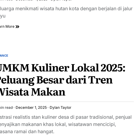
imated
ad
luarga menikmati wisata hutan kota dengan berjalan di jalur
e
yu
arn More
NANCE
STED
UMKM Kuliner Lokal 2025:
eluang Besar dari Tren
Wisata Makan
in read
December 1, 2025
Dylan Taylor
imated
ad
ustrasi realistis stan kuliner desa di pasar tradisional, penjual
e
nyajikan makanan khas lokal, wisatawan mencicipi,
asana ramai dan hangat.