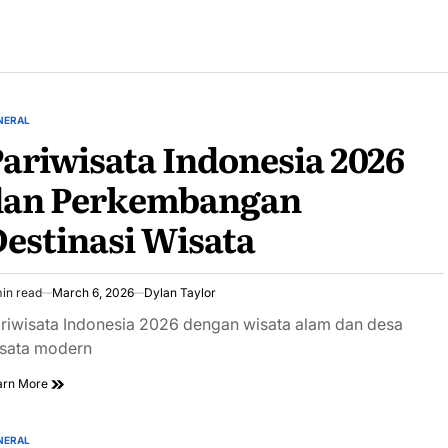
NERAL
STED
ariwisata Indonesia 2026
dan Perkembangan
estinasi Wisata
in read
March 6, 2026
Dylan Taylor
imated
ad
riwisata Indonesia 2026 dengan wisata alam dan desa
e
sata modern
arn More
NERAL
STED