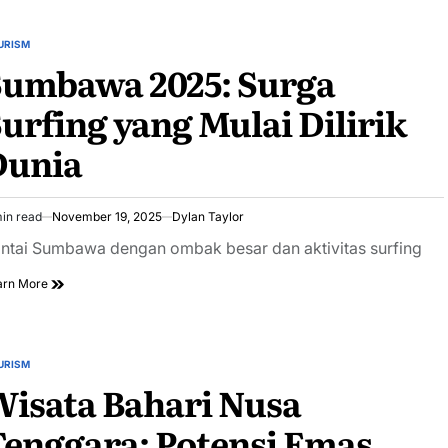
URISM
STED
Sumbawa 2025: Surga
urfing yang Mulai Dilirik
Dunia
in read
November 19, 2025
Dylan Taylor
imated
ad
ntai Sumbawa dengan ombak besar dan aktivitas surfing
e
arn More
URISM
STED
isata Bahari Nusa
enggara: Potensi Emas