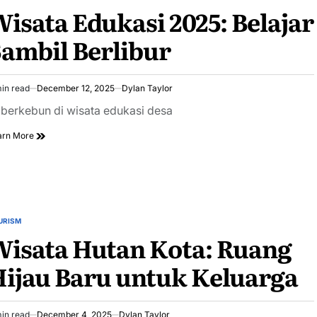
isata Edukasi 2025: Belajar
ambil Berlibur
in read
December 12, 2025
Dylan Taylor
imated
ad
 berkebun di wisata edukasi desa
e
arn More
URISM
STED
isata Hutan Kota: Ruang
ijau Baru untuk Keluarga
in read
December 4, 2025
Dylan Taylor