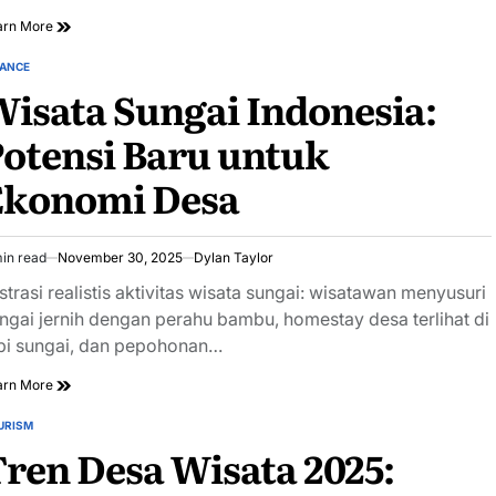
arn More
NANCE
STED
isata Sungai Indonesia:
otensi Baru untuk
Ekonomi Desa
in read
November 30, 2025
Dylan Taylor
imated
ad
ustrasi realistis aktivitas wisata sungai: wisatawan menyusuri
e
ngai jernih dengan perahu bambu, homestay desa terlihat di
pi sungai, dan pepohonan…
arn More
URISM
STED
ren Desa Wisata 2025: