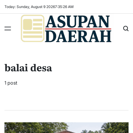
Skip
Today: Sunday, August 9 2026
7
:
35
:
26
AM
to
content
Asupan
Daerah
terViral
balai desa
untuk
Daerah
Sekitarnya
1 post