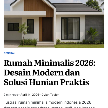
GENERAL
POSTED
Rumah Minimalis 2026:
IN
Desain Modern dan
Solusi Hunian Praktis
2 min read
April 14, 2026
Dylan Taylor
Estimated
read
Ilustrasi rumah minimalis modern Indonesia 2026
time
dengan desain sederhana, taman kecil, dan konsep