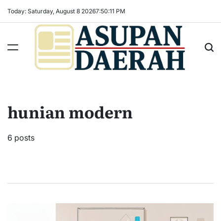
Skip
Today: Saturday, August 8 2026
7
:
50
:
12
PM
to
content
Asupan
Daerah
terViral
hunian modern
untuk
Daerah
Sekitarnya
6 posts