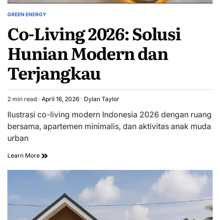
GREEN ENERGY
POSTED
Co-Living 2026: Solusi
IN
Hunian Modern dan
Terjangkau
2 min read
April 16, 2026
Dylan Taylor
Estimated
read
Ilustrasi co-living modern Indonesia 2026 dengan ruang
time
bersama, apartemen minimalis, dan aktivitas anak muda
urban
Learn More