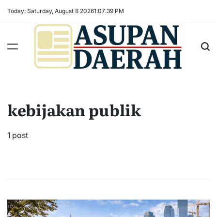
Skip
Today: Saturday, August 8 2026
1
:
07
:
40
PM
to
content
Asupan
Daerah
terViral
kebijakan publik
untuk
Daerah
Sekitarnya
1 post