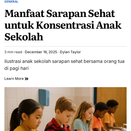
GENERAL
POSTED
Manfaat Sarapan Sehat
IN
untuk Konsentrasi Anak
Sekolah
3 min read
December 16, 2025
Dylan Taylor
Estimated
read
ilustrasi anak sekolah sarapan sehat bersama orang tua
time
di pagi hari
Learn More