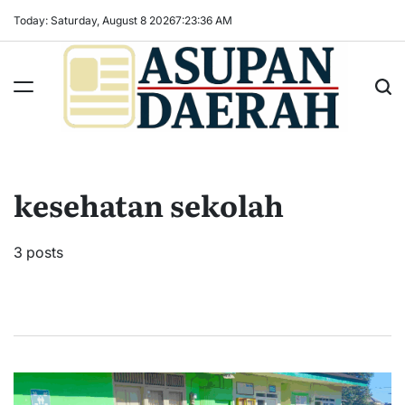
Skip
Today: Saturday, August 8 2026
7
:
23
:
37
AM
to
content
Asupan
Daerah
terViral
kesehatan sekolah
untuk
Daerah
Sekitarnya
3 posts