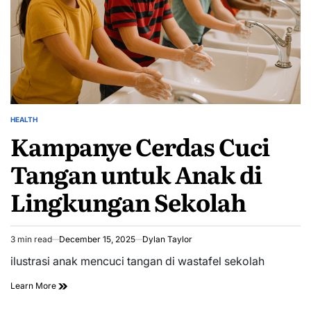
HEALTH
POSTED
Kampanye Cerdas Cuci
IN
Tangan untuk Anak di
Lingkungan Sekolah
3 min read
December 15, 2025
Dylan Taylor
Estimated
read
ilustrasi anak mencuci tangan di wastafel sekolah
time
Learn More