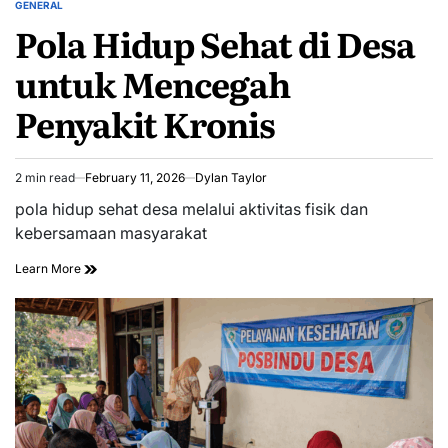
GENERAL
POSTED
Pola Hidup Sehat di Desa
IN
untuk Mencegah
Penyakit Kronis
2 min read
February 11, 2026
Dylan Taylor
Estimated
read
pola hidup sehat desa melalui aktivitas fisik dan
time
kebersamaan masyarakat
Learn More