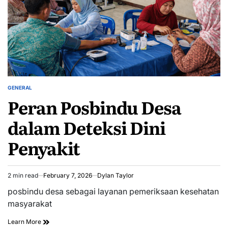
GENERAL
POSTED
Peran Posbindu Desa
IN
dalam Deteksi Dini
Penyakit
2 min read
February 7, 2026
Dylan Taylor
Estimated
read
posbindu desa sebagai layanan pemeriksaan kesehatan
time
masyarakat
Learn More