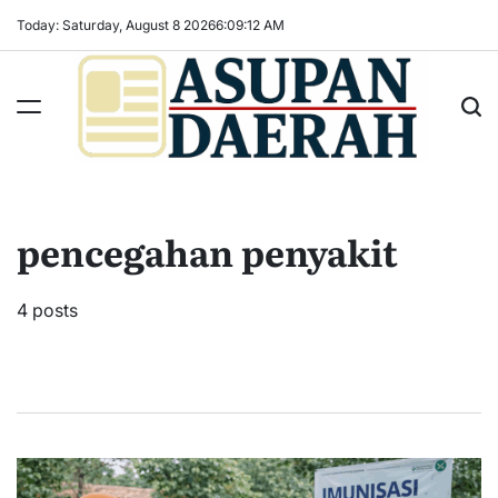
Skip
Today: Saturday, August 8 2026
6
:
09
:
13
AM
to
content
Asupan
Daerah
terViral
pencegahan penyakit
untuk
Daerah
Sekitarnya
4 posts