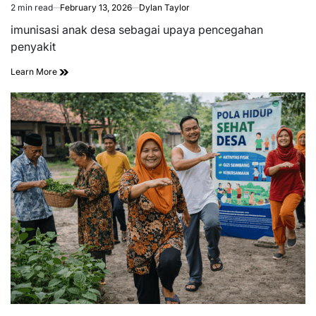
2 min read
February 13, 2026
Dylan Taylor
Estimated
read
imunisasi anak desa sebagai upaya pencegahan
time
penyakit
Learn More