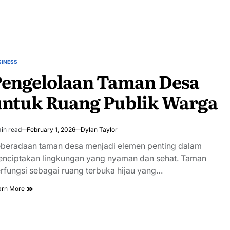
SINESS
STED
Pengelolaan Taman Desa
untuk Ruang Publik Warga
in read
February 1, 2026
Dylan Taylor
imated
ad
beradaan taman desa menjadi elemen penting dalam
e
nciptakan lingkungan yang nyaman dan sehat. Taman
rfungsi sebagai ruang terbuka hijau yang…
arn More