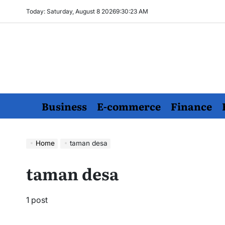
Skip
Today: Saturday, August 8 2026
9
:
30
:
23
AM
to
content
Business
E-commerce
Finance
Home
taman desa
taman desa
1 post