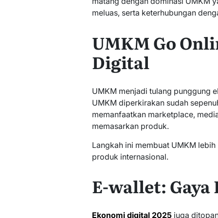
matang dengan dominasi UMKM yan
meluas, serta keterhubungan denga
UMKM Go Onlin
Digital
UMKM menjadi tulang punggung ek
UMKM diperkirakan sudah sepenuhn
memanfaatkan marketplace, media s
memasarkan produk.
Langkah ini membuat UMKM lebih 
produk internasional.
E-wallet: Gaya
Ekonomi digital 2025
juga ditopan