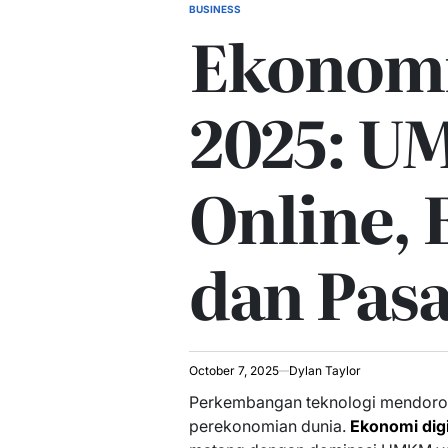
BUSINESS
POSTED
Ekonomi
IN
2025: U
Online, 
dan Pasa
October 7, 2025
Dylan Taylor
Perkembangan teknologi mendoro
perekonomian dunia.
Ekonomi dig