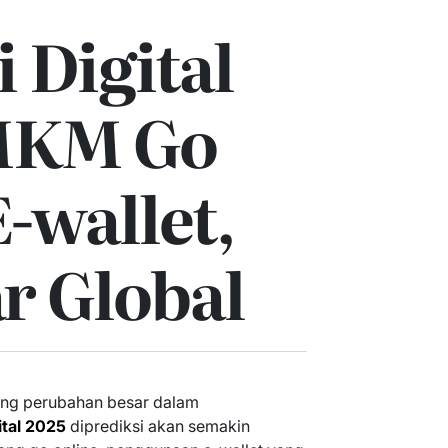
 Digital
MKM Go
E-wallet,
r Global
ng perubahan besar dalam
ital 2025
diprediksi akan semakin