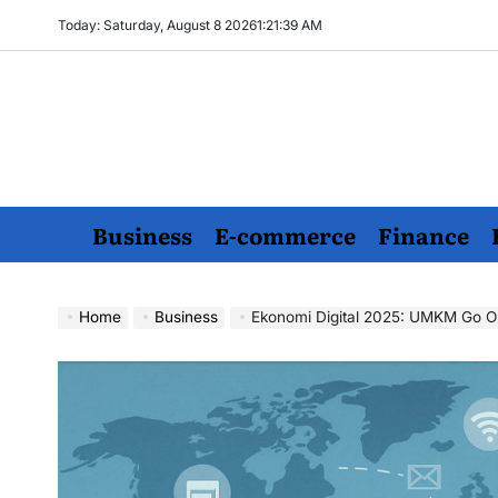
Skip
Today: Saturday, August 8 2026
1
:
21
:
40
AM
to
content
Business
E-commerce
Finance
Home
Business
Ekonomi Digital 2025: UMKM Go Onl