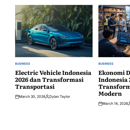
BUSINESS
BUSINESS
POSTED
POSTED
IN
Electric Vehicle Indonesia
IN
Ekonomi D
2026 dan Transformasi
Indonesia 
Transportasi
Transform
Modern
March 30, 2026
Dylan Taylor
Posted
March 14, 2026
by
P
b