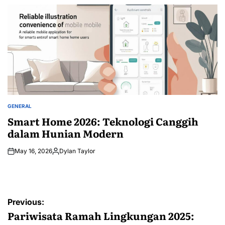
by
GENERAL
POSTED
IN
Smart Home 2026: Teknologi Canggih
dalam Hunian Modern
May 16, 2026
Dylan Taylor
Posted
by
Post
Previous:
navigation
Pariwisata Ramah Lingkungan 2025: