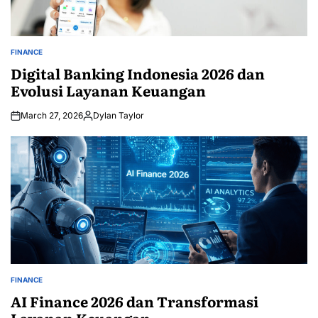
FINANCE
POSTED
IN
Digital Banking Indonesia 2026 dan
Evolusi Layanan Keuangan
March 27, 2026
Dylan Taylor
Posted
by
FINANCE
POSTED
IN
AI Finance 2026 dan Transformasi