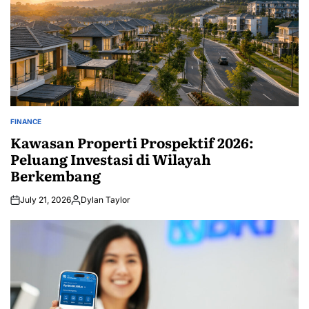
FINANCE
POSTED
IN
Kawasan Properti Prospektif 2026:
Peluang Investasi di Wilayah
Berkembang
July 21, 2026
Dylan Taylor
Posted
by