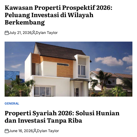
IN
Kawasan Properti Prospektif 2026:
Peluang Investasi di Wilayah
Berkembang
July 21, 2026
Dylan Taylor
Posted
by
GENERAL
POSTED
IN
Properti Syariah 2026: Solusi Hunian
dan Investasi Tanpa Riba
June 16, 2026
Dylan Taylor
Posted