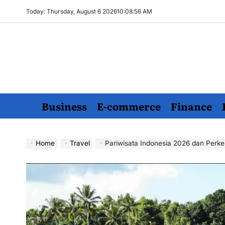
Skip
Today: Thursday, August 6 2026
10
:
08
:
57
AM
to
content
Business
E-commerce
Finance
Home
Travel
Pariwisata Indonesia 2026 dan Perk