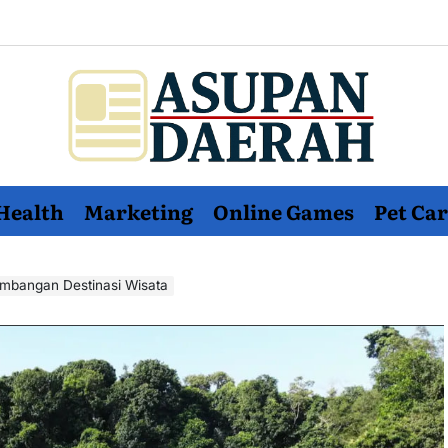
Asupan
Health
Marketing
Online Games
Pet Car
Daerah
terViral
untuk
embangan Destinasi Wisata
Daerah
Sekitarnya