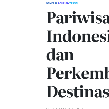
GENERAL
TOURISM
TRAVEL
POSTED
Pariwisa
IN
Indones
dan
Perkem
Destinas