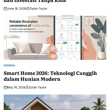
June 16, 2026
Dylan Taylor
Posted
by
GENERAL
POSTED
IN
Smart Home 2026: Teknologi Canggih
dalam Hunian Modern
May 16, 2026
Dylan Taylor
Posted
by