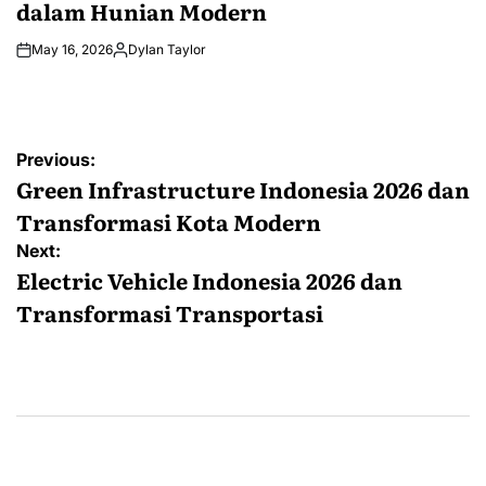
dalam Hunian Modern
May 16, 2026
Dylan Taylor
Posted
by
Post
Previous:
navigation
Green Infrastructure Indonesia 2026 dan
Transformasi Kota Modern
Next:
Electric Vehicle Indonesia 2026 dan
Transformasi Transportasi