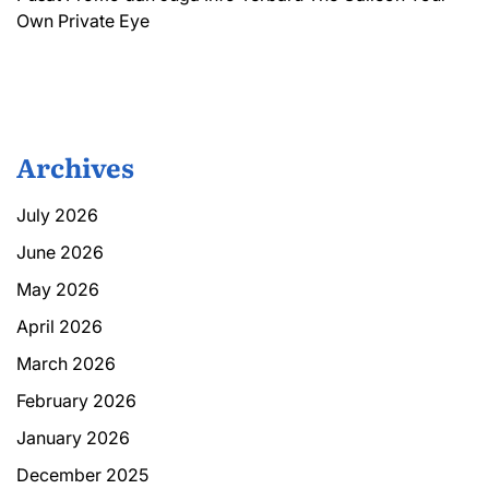
Own Private Eye
Archives
July 2026
June 2026
May 2026
April 2026
March 2026
February 2026
January 2026
December 2025