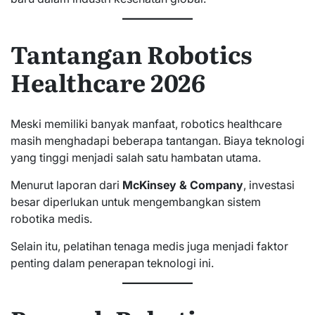
Tantangan Robotics
Healthcare 2026
Meski memiliki banyak manfaat, robotics healthcare
masih menghadapi beberapa tantangan. Biaya teknologi
yang tinggi menjadi salah satu hambatan utama.
Menurut laporan dari
McKinsey & Company
, investasi
besar diperlukan untuk mengembangkan sistem
robotika medis.
Selain itu, pelatihan tenaga medis juga menjadi faktor
penting dalam penerapan teknologi ini.