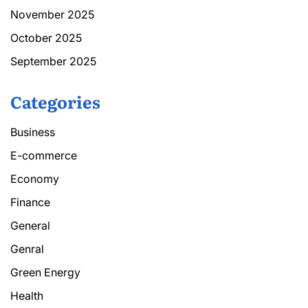
November 2025
October 2025
September 2025
Categories
Business
E-commerce
Economy
Finance
General
Genral
Green Energy
Health