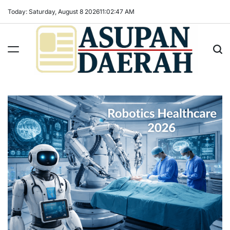
Skip
Today: Saturday, August 8 2026
11
:
02
:
48
AM
to
content
Asupan
Daerah
terViral
untuk
Daerah
Sekitarnya