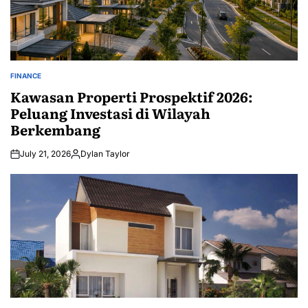
FINANCE
POSTED
IN
Kawasan Properti Prospektif 2026:
Peluang Investasi di Wilayah
Berkembang
July 21, 2026
Dylan Taylor
Posted
by