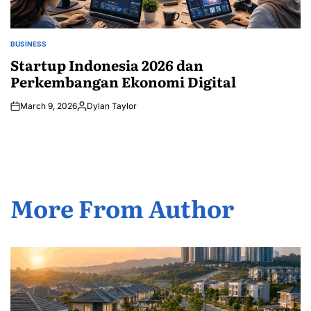
BUSINESS
POSTED
IN
Startup Indonesia 2026 dan
Perkembangan Ekonomi Digital
March 9, 2026
Dylan Taylor
Posted
by
More From Author