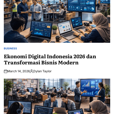
BUSINESS
POSTED
IN
Ekonomi Digital Indonesia 2026 dan
Transformasi Bisnis Modern
March 14, 2026
Dylan Taylor
Posted
by