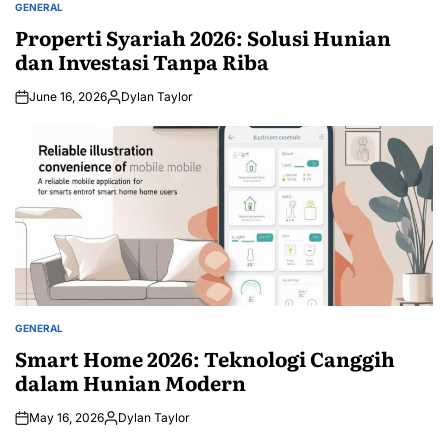
GENERAL
POSTED
IN
Properti Syariah 2026: Solusi Hunian
dan Investasi Tanpa Riba
June 16, 2026
Dylan Taylor
Posted
by
GENERAL
POSTED
IN
Smart Home 2026: Teknologi Canggih
dalam Hunian Modern
May 16, 2026
Dylan Taylor
Posted
by