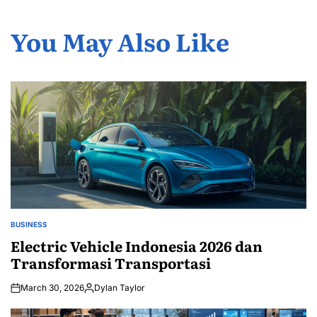
You May Also Like
BUSINESS
POSTED
IN
Electric Vehicle Indonesia 2026 dan
Transformasi Transportasi
March 30, 2026
Dylan Taylor
Posted
by