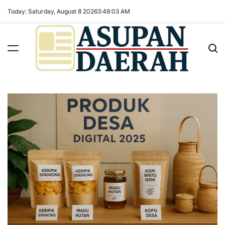
Skip
Today: Saturday, August 8 2026
3
:
48
:
04
AM
to
content
Asupan
Daerah
terViral
untuk
Daerah
Sekitarnya