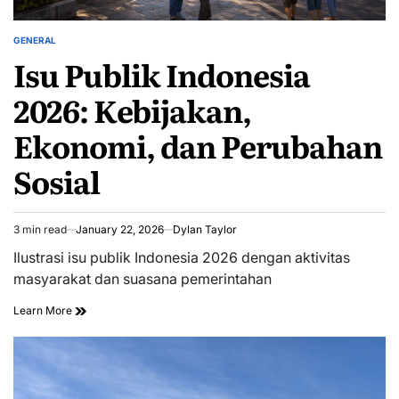
GENERAL
POSTED
Isu Publik Indonesia
IN
2026: Kebijakan,
Ekonomi, dan Perubahan
Sosial
3 min read
January 22, 2026
Dylan Taylor
Estimated
read
Ilustrasi isu publik Indonesia 2026 dengan aktivitas
time
masyarakat dan suasana pemerintahan
Learn More