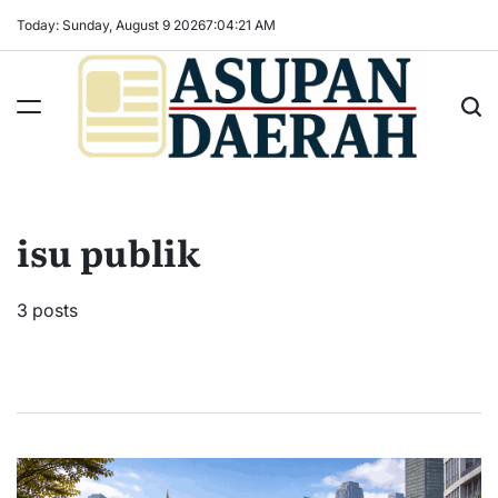
Skip
Today: Sunday, August 9 2026
7
:
04
:
22
AM
to
content
Asupan
Daerah
terViral
isu publik
untuk
Daerah
Sekitarnya
3 posts