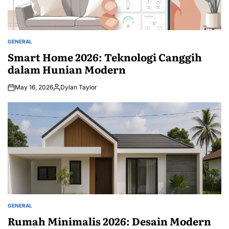
GENERAL
POSTED
IN
Smart Home 2026: Teknologi Canggih
dalam Hunian Modern
May 16, 2026
Dylan Taylor
Posted
by
GENERAL
POSTED
IN
Rumah Minimalis 2026: Desain Modern