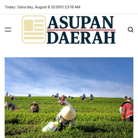
Skip
Today: Saturday, August 8 2026
10
:
23
:
20
AM
to
content
Asupan
Daerah
terViral
untuk
Daerah
Sekitarnya