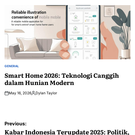
by
GENERAL
POSTED
IN
Smart Home 2026: Teknologi Canggih
dalam Hunian Modern
May 16, 2026
Dylan Taylor
Posted
by
Post
Previous:
navigation
Kabar Indonesia Terupdate 2025: Politik,