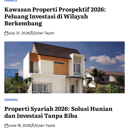
FINANCE
POSTED
IN
Kawasan Properti Prospektif 2026:
Peluang Investasi di Wilayah
Berkembang
July 21, 2026
Dylan Taylor
Posted
by
GENERAL
POSTED
IN
Properti Syariah 2026: Solusi Hunian
dan Investasi Tanpa Riba
June 16, 2026
Dylan Taylor
Posted