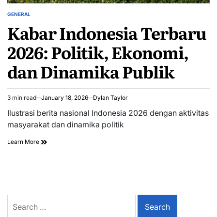
GENERAL
POSTED
Kabar Indonesia Terbaru
IN
2026: Politik, Ekonomi,
dan Dinamika Publik
3 min read
January 18, 2026
Dylan Taylor
Estimated
read
Ilustrasi berita nasional Indonesia 2026 dengan aktivitas
time
masyarakat dan dinamika politik
Learn More
Search
for: