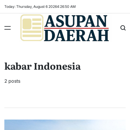
Skip
Today: Thursday, August 6 2026
4
:
26
:
51
AM
to
content
Asupan
Daerah
terViral
kabar Indonesia
untuk
Daerah
Sekitarnya
2 posts