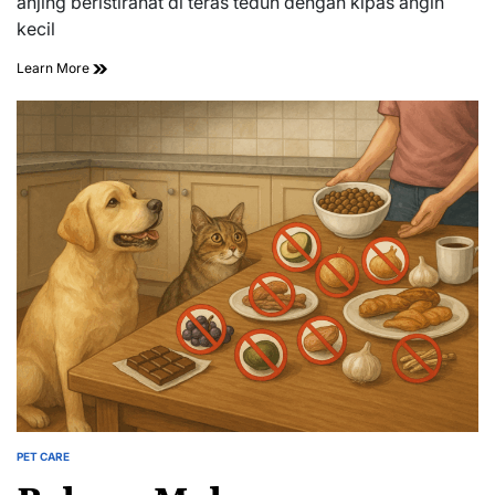
anjing beristirahat di teras teduh dengan kipas angin
time
kecil
Learn More
PET CARE
POSTED
IN