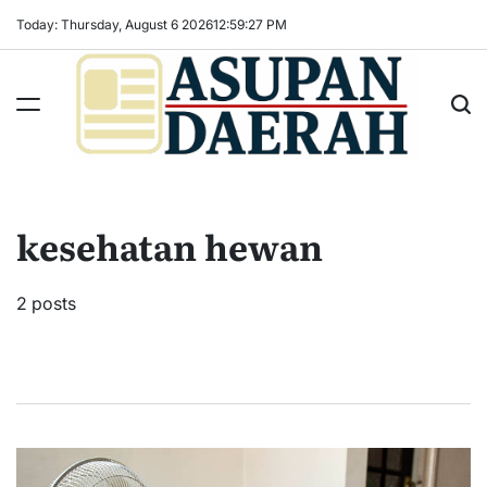
Skip
Today: Thursday, August 6 2026
12
:
59
:
28
PM
to
content
Asupan
Daerah
terViral
kesehatan hewan
untuk
Daerah
Sekitarnya
2 posts