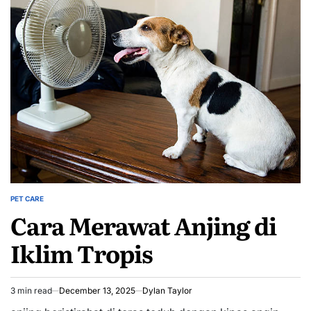
PET CARE
POSTED
Cara Merawat Anjing di
IN
Iklim Tropis
3 min read
December 13, 2025
Dylan Taylor
Estimated
read