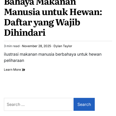
Bahaya Makanan
Manusia untuk Hewan:
Daftar yang Wajib
Dihindari
3 min read
November 28, 2025
Dylan Taylor
Estimated
read
ilustrasi makanan manusia berbahaya untuk hewan
time
peliharaan
Learn More
Search
for: