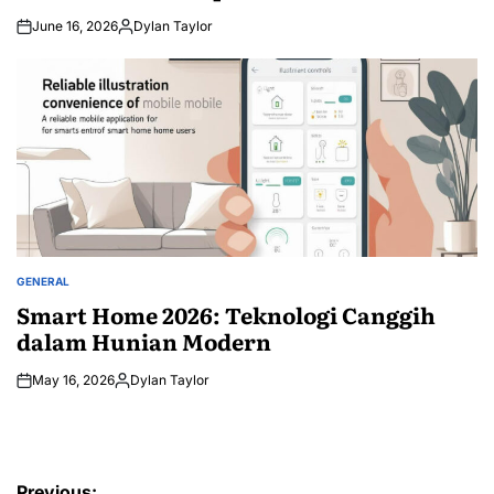
June 16, 2026
Dylan Taylor
Posted
by
GENERAL
POSTED
IN
Smart Home 2026: Teknologi Canggih
dalam Hunian Modern
May 16, 2026
Dylan Taylor
Posted
by
Post
Previous: