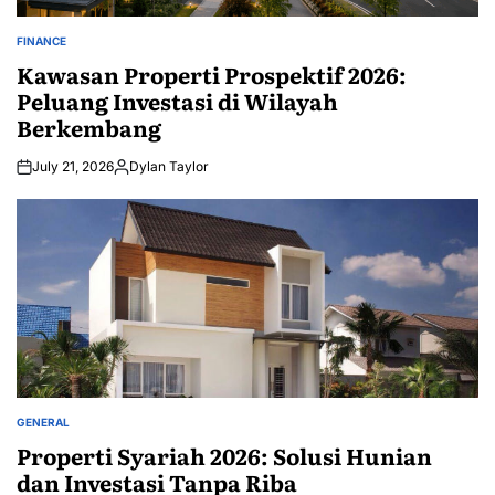
FINANCE
POSTED
IN
Kawasan Properti Prospektif 2026:
Peluang Investasi di Wilayah
Berkembang
July 21, 2026
Dylan Taylor
Posted
by
GENERAL
POSTED
IN
Properti Syariah 2026: Solusi Hunian
dan Investasi Tanpa Riba