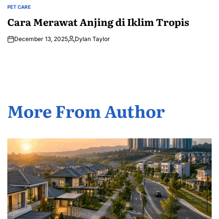
PET CARE
POSTED
IN
Cara Merawat Anjing di Iklim Tropis
December 13, 2025
Dylan Taylor
Posted
by
More From Author