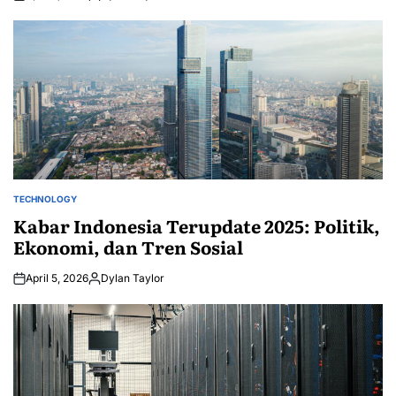
Posted
by
TECHNOLOGY
POSTED
IN
Kabar Indonesia Terupdate 2025: Politik,
Ekonomi, dan Tren Sosial
April 5, 2026
Dylan Taylor
Posted
by