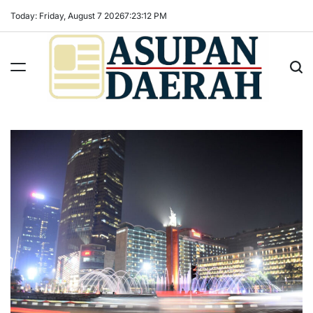
Skip
Today: Friday, August 7 2026
7
:
23
:
13
PM
to
content
Asupan
Daerah
terViral
untuk
Daerah
Sekitarnya