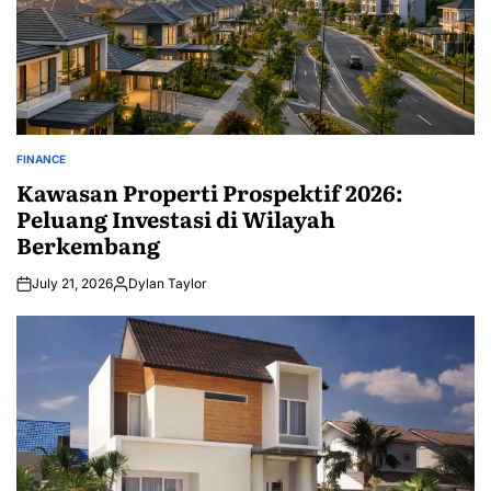
FINANCE
POSTED
IN
Kawasan Properti Prospektif 2026:
Peluang Investasi di Wilayah
Berkembang
July 21, 2026
Dylan Taylor
Posted
by