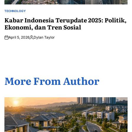
TECHNOLOGY
POSTED
IN
Kabar Indonesia Terupdate 2025: Politik,
Ekonomi, dan Tren Sosial
April 5, 2026
Dylan Taylor
Posted
by
More From Author