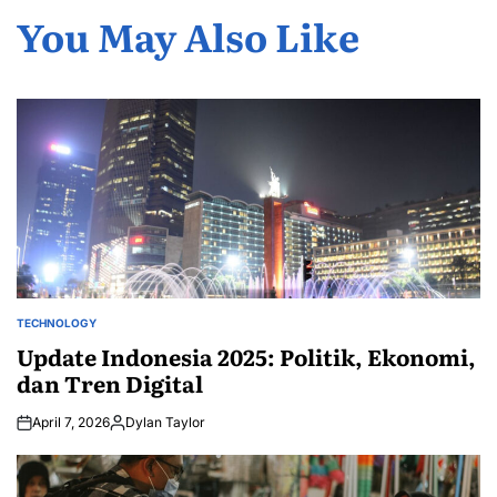
You May Also Like
TECHNOLOGY
POSTED
IN
Update Indonesia 2025: Politik, Ekonomi,
dan Tren Digital
April 7, 2026
Dylan Taylor
Posted
by