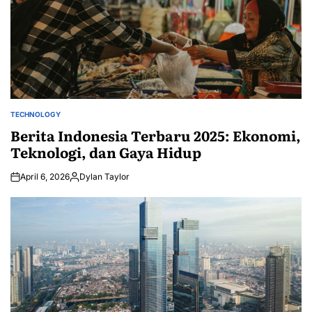
TECHNOLOGY
POSTED
IN
Berita Indonesia Terbaru 2025: Ekonomi,
Teknologi, dan Gaya Hidup
April 6, 2026
Dylan Taylor
Posted
by