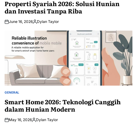
IN
Properti Syariah 2026: Solusi Hunian
dan Investasi Tanpa Riba
June 16, 2026
Dylan Taylor
Posted
by
GENERAL
POSTED
IN
Smart Home 2026: Teknologi Canggih
dalam Hunian Modern
May 16, 2026
Dylan Taylor
Posted
by