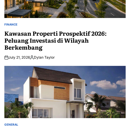
FINANCE
POSTED
IN
Kawasan Properti Prospektif 2026:
Peluang Investasi di Wilayah
Berkembang
July 21, 2026
Dylan Taylor
Posted
by
GENERAL
POSTED