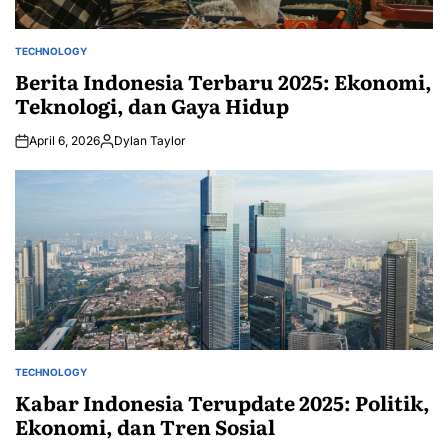
TECHNOLOGY
POSTED
IN
Berita Indonesia Terbaru 2025: Ekonomi,
Teknologi, dan Gaya Hidup
April 6, 2026
Dylan Taylor
Posted
by
TECHNOLOGY
POSTED
IN
Kabar Indonesia Terupdate 2025: Politik,
Ekonomi, dan Tren Sosial