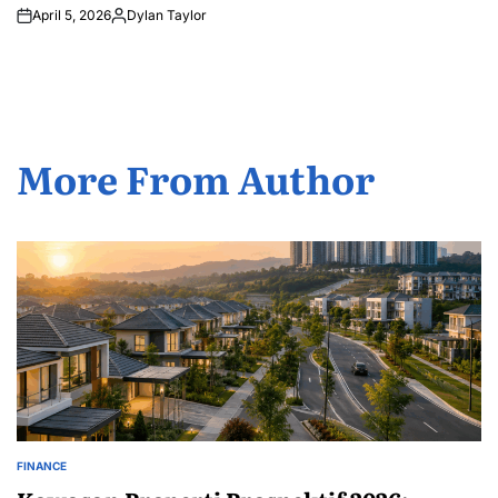
April 5, 2026
Dylan Taylor
Posted
by
More From Author
FINANCE
POSTED
IN