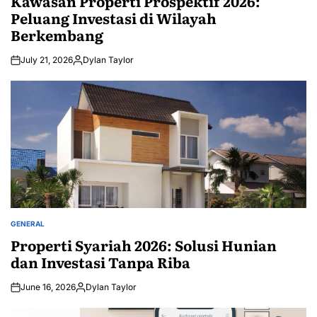
Kawasan Properti Prospektif 2026:
Peluang Investasi di Wilayah
Berkembang
July 21, 2026
Dylan Taylor
Posted
by
GENERAL
POSTED
IN
Properti Syariah 2026: Solusi Hunian
dan Investasi Tanpa Riba
June 16, 2026
Dylan Taylor
Posted
by