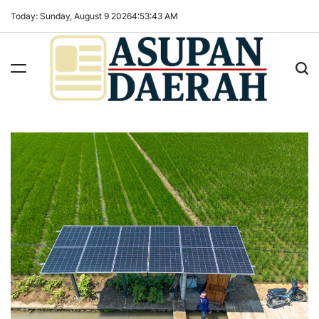
Skip
Today: Sunday, August 9 2026
4
:
53
:
44
AM
to
content
Asupan
Daerah
terViral
untuk
Daerah
Sekitarnya