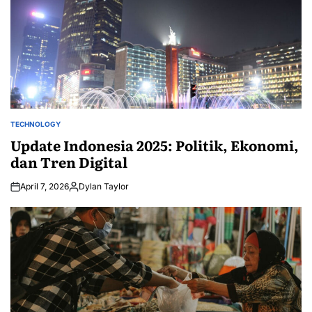
TECHNOLOGY
POSTED
IN
Update Indonesia 2025: Politik, Ekonomi,
dan Tren Digital
April 7, 2026
Dylan Taylor
Posted
by