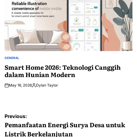
GENERAL
POSTED
IN
Smart Home 2026: Teknologi Canggih
dalam Hunian Modern
May 16, 2026
Dylan Taylor
Posted
by
Post
Previous:
navigation
Pemanfaatan Energi Surya Desa untuk
Listrik Berkelanjutan