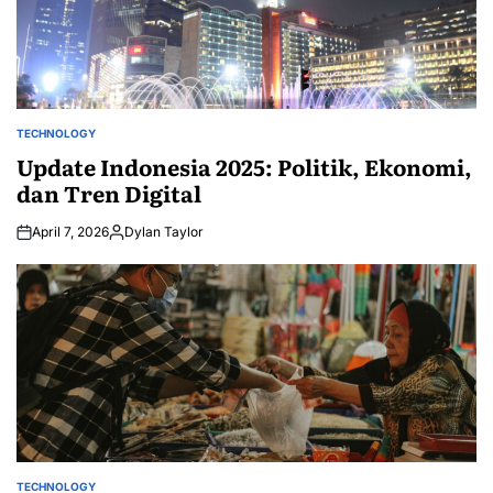
TECHNOLOGY
POSTED
IN
Update Indonesia 2025: Politik, Ekonomi,
dan Tren Digital
April 7, 2026
Dylan Taylor
Posted
by
TECHNOLOGY
POSTED