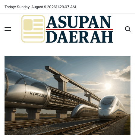
Skip
Today: Sunday, August 9 2026
11
:
29
:
08
AM
to
content
Asupan
Daerah
terViral
untuk
Daerah
Sekitarnya