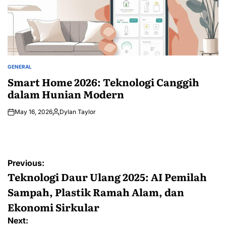
GENERAL
POSTED
IN
Smart Home 2026: Teknologi Canggih
dalam Hunian Modern
May 16, 2026
Dylan Taylor
Posted
by
Post
Previous:
navigation
Teknologi Daur Ulang 2025: AI Pemilah
Sampah, Plastik Ramah Alam, dan
Ekonomi Sirkular
Next: