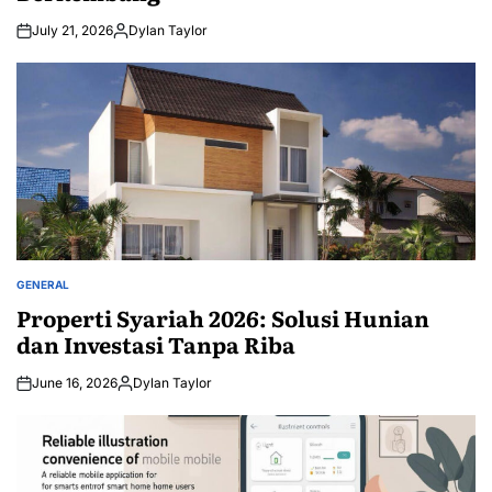
July 21, 2026
Dylan Taylor
Posted
by
GENERAL
POSTED
IN
Properti Syariah 2026: Solusi Hunian
dan Investasi Tanpa Riba
June 16, 2026
Dylan Taylor
Posted
by