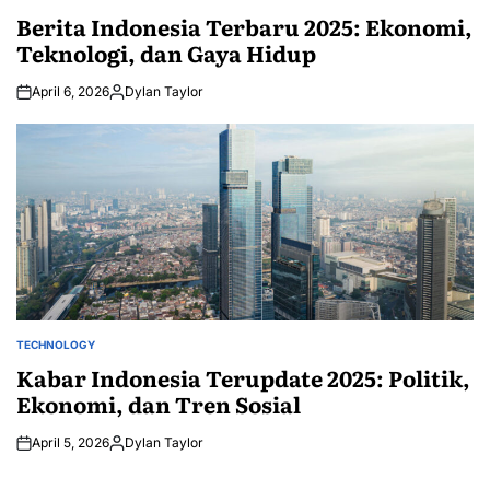
IN
Berita Indonesia Terbaru 2025: Ekonomi,
Teknologi, dan Gaya Hidup
April 6, 2026
Dylan Taylor
Posted
by
TECHNOLOGY
POSTED
IN
Kabar Indonesia Terupdate 2025: Politik,
Ekonomi, dan Tren Sosial
April 5, 2026
Dylan Taylor
Posted
by