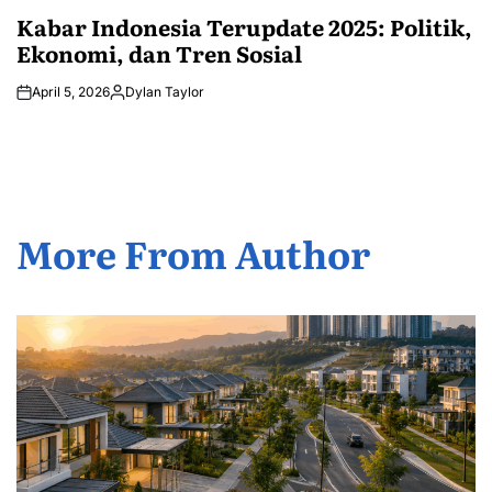
POSTED
IN
Kabar Indonesia Terupdate 2025: Politik,
Ekonomi, dan Tren Sosial
April 5, 2026
Dylan Taylor
Posted
by
More From Author