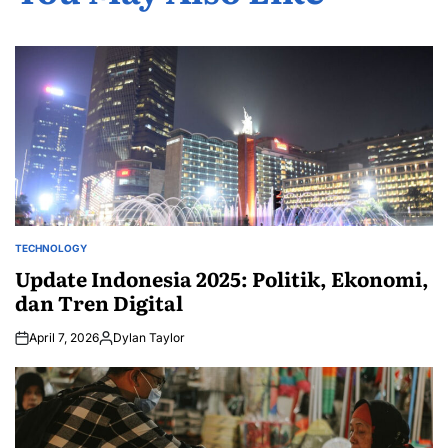
TECHNOLOGY
POSTED
IN
Update Indonesia 2025: Politik, Ekonomi,
dan Tren Digital
April 7, 2026
Dylan Taylor
Posted
by