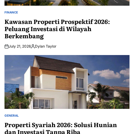
FINANCE
POSTED
IN
Kawasan Properti Prospektif 2026:
Peluang Investasi di Wilayah
Berkembang
July 21, 2026
Dylan Taylor
Posted
by
GENERAL
POSTED
IN
Properti Syariah 2026: Solusi Hunian
dan Investasi Tanpa Riba