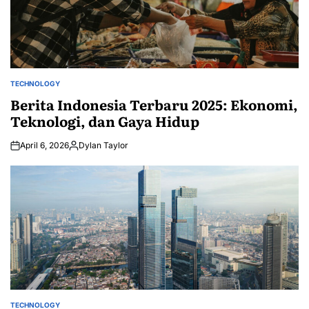
TECHNOLOGY
POSTED
IN
Berita Indonesia Terbaru 2025: Ekonomi,
Teknologi, dan Gaya Hidup
April 6, 2026
Dylan Taylor
Posted
by
TECHNOLOGY