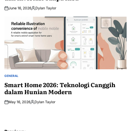
June 16, 2026
Dylan Taylor
Posted
by
GENERAL
POSTED
IN
Smart Home 2026: Teknologi Canggih
dalam Hunian Modern
May 16, 2026
Dylan Taylor
Posted
by