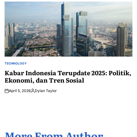
by
TECHNOLOGY
POSTED
IN
Kabar Indonesia Terupdate 2025: Politik,
Ekonomi, dan Tren Sosial
April 5, 2026
Dylan Taylor
Posted
by
More From Author