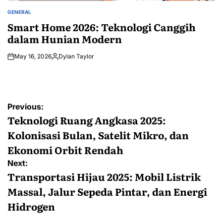
GENERAL
POSTED
IN
Smart Home 2026: Teknologi Canggih
dalam Hunian Modern
May 16, 2026
Dylan Taylor
Posted
by
Post
Previous:
navigation
Teknologi Ruang Angkasa 2025:
Kolonisasi Bulan, Satelit Mikro, dan
Ekonomi Orbit Rendah
Next:
Transportasi Hijau 2025: Mobil Listrik
Massal, Jalur Sepeda Pintar, dan Energi
Hidrogen