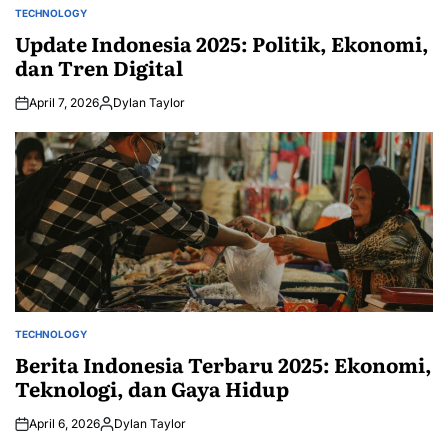
TECHNOLOGY
POSTED
IN
Update Indonesia 2025: Politik, Ekonomi,
dan Tren Digital
April 7, 2026
Dylan Taylor
Posted
by
TECHNOLOGY
POSTED
IN
Berita Indonesia Terbaru 2025: Ekonomi,
Teknologi, dan Gaya Hidup
April 6, 2026
Dylan Taylor
Posted