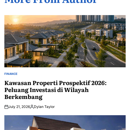
FINANCE
POSTED
IN
Kawasan Properti Prospektif 2026:
Peluang Investasi di Wilayah
Berkembang
July 21, 2026
Dylan Taylor
Posted
by