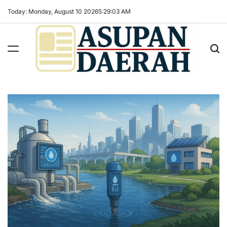
Skip
Today: Monday, August 10 2026
5
:
29
:
04
AM
to
content
Asupan
Daerah
terViral
untuk
Daerah
Sekitarnya